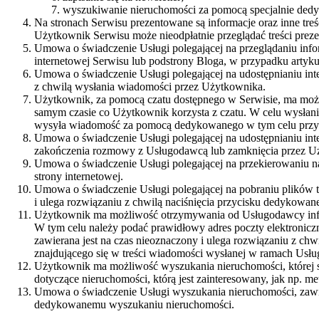
wyszukiwanie nieruchomości za pomocą specjalnie ded
Na stronach Serwisu prezentowane są informacje oraz inne tr
Użytkownik Serwisu może nieodpłatnie przeglądać treści pre
Umowa o świadczenie Usługi polegającej na przeglądaniu info
internetowej Serwisu lub podstrony Bloga, w przypadku arty
Umowa o świadczenie Usługi polegającej na udostępnianiu in
z chwilą wysłania wiadomości przez Użytkownika.
Użytkownik, za pomocą czatu dostępnego w Serwisie, ma moż
samym czasie co Użytkownik korzysta z czatu. W celu wysłani
wysyła wiadomość za pomocą dedykowanego w tym celu przy
Umowa o świadczenie Usługi polegającej na udostępnianiu int
zakończenia rozmowy z Usługodawcą lub zamknięcia przez Uży
Umowa o świadczenie Usługi polegającej na przekierowaniu na 
strony internetowej.
Umowa o świadczenie Usługi polegającej na pobraniu plików t
i ulega rozwiązaniu z chwilą naciśnięcia przycisku dedykowan
Użytkownik ma możliwość otrzymywania od Usługodawcy infor
W tym celu należy podać prawidłowy adres poczty elektronic
zawierana jest na czas nieoznaczony i ulega rozwiązaniu z chw
znajdującego się w treści wiadomości wysłanej w ramach Usług
Użytkownik ma możliwość wyszukania nieruchomości, której sp
dotyczące nieruchomości, którą jest zainteresowany, jak np. m
Umowa o świadczenie Usługi wyszukania nieruchomości, zawier
dedykowanemu wyszukaniu nieruchomości.