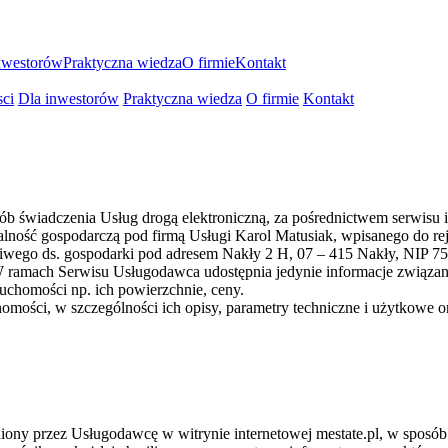
nwestorów
Praktyczna wiedza
O firmie
Kontakt
ci
Dla inwestorów
Praktyczna wiedza
O firmie
Kontakt
ób świadczenia Usług drogą elektroniczną, za pośrednictwem serwisu i
lność gospodarczą pod firmą Usługi Karol Matusiak, wpisanego do reje
aściwego ds. gospodarki pod adresem Nakły 2 H, 07 – 415 Nakły, N
 ramach Serwisu Usługodawca udostępnia jedynie informacje związane 
ruchomości np. ich powierzchnie, ceny.
omości, w szczególności ich opisy, parametry techniczne i użytkowe or
ępniony przez Usługodawcę w witrynie internetowej mestate.pl, w spo