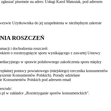
głaszać pisemnie na adres: Usługi Karol Matusiak, pod adresem
 wezwie Użytkownika do jej uzupełnienia w niezbędnym zakresie
NIA ROSZCZEŃ
macji i dochodzenia roszczeń:
oskiem o rozstrzygnięcie sporu wynikającego z zawartej Umowy
 mediacyjnego w sprawie polubownego zakończenia sporu między
bezpłatnej pomocy powiatowego (miejskiego) rzecznika konsumentów
zyszenie Konsumentów Polskich). Porady udzielane
nie Konsumentów Polskich pod adresem email
rs/odr/.
ov.pl w zakładce „Rozstrzyganie sporów konsumenckich”.