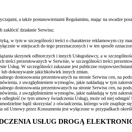
czajami, a także postanowieniami Regulaminu, mając na uwadze posza
zakłócić działanie Serwisu;
atyką, w tym w szczególności treści o charakterze reklamowym czy m
ącznie w miejscach do tego przeznaczonych i w ten sposób oznaczon
iążania skrzynek odbiorczych i innych Usługodawcy, a w szczególnośc
ych treści prezentowanych w Serwisie, w szczególności treści prezen
 Usług. W szczególności zakazane jest publiczne rozpowszechnianie t
e lub dokonywanie jakichkolwiek innych zmian.
lnego dostosowania prezentowanych na stronie Serwisu cen, na pod
amówienia, z uwzględnieniem wymogów, jakie nakładają w tym zakres
lnego dostosowania prezentowanych na stronie Serwisu cen, na pod
amówienia, z uwzględnieniem wymogów, jakie nakładają w tym zakres
 odległość (w tym umowy świadczenia Usług), może od niej odstąpić 
zielnie bądź skorzystać z oświadczenia, którego wzór znajduje się 
ia od Umowy przez Konsumenta jest wyłączone w przypadkach określ
ADCZENIA USŁUG DROGĄ ELEKTRONI