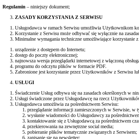
Regulamin
– niniejszy dokument;
ZASADY KORZYSTANIA Z SERWISU
Usługodawca w ramach Serwisu umożliwia Użytkownikom korzys
Korzystanie z Serwisu może odbywać się wyłącznie na zasada
Minimalne wymagania techniczne umożliwiające korzystanie z
urządzenie z dostępem do Internetu;
dostęp do poczty elektronicznej;
najnowsza wersja przeglądarki internetowej z włączoną obsługą
programu do odczytu plików w formacie PDF.
Zabronione jest korzystanie przez Użytkowników z Serwisu lub
USŁUGI
Świadczenie Usług odbywa się na zasadach określonych w ni
Usługi świadczone przez Usługodawcę na rzecz Użytkowników 
Usługodawca umożliwia za pośrednictwem Serwisu:
przeglądanie informacji zamieszczonych w Serwisie, w
wysłanie wiadomości do Usługodawcy za pośrednictwe
kontaktowanie się z Usługodawcą za pośrednictwem cza
przekierowania na zewnętrzne social media;
pobieranie plików tematycznie związanych z Serwisem;
zapisanie się na newsletter;