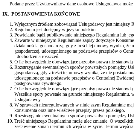
Podane przez Użytkowników dane osobowe Usługodawca może zbierać
IX. POSTANOWIENIA KOŃCOWE
Wyłącznym źródłem zobowiązań Usługodawcy jest niniejszy R
Regulamin jest dostępny w języku polskim.
Powielanie bądź publikowanie niniejszego Regulaminu lub jeg
Zawarte w niniejszym Regulaminie zapisy dotyczące Konsument
działalnością gospodarczą, gdy z treści tej umowy wynika, że
gospodarczej, udostępnionego na podstawie przepisów o Centra
i dochodzenia roszczeń.
O ile bezwzględnie obowiązujące przepisy prawa nie stanowią 
Rozstrzyganie ewentualnych sporów powstałych pomiędzy Usł
gospodarczą, gdy z treści tej umowy wynika, że nie posiada o
udostępnionego na podstawie przepisów o Centralnej Ewidenc
postępowania cywilnego.
O ile bezwzględnie obowiązujące przepisy prawa nie stanowią 
Wszelkie spory powstałe na gruncie niniejszego Regulaminu,
Usługodawcy.
W sprawach nieuregulowanych w niniejszym Regulaminie mają 
konsumenta oraz inne właściwe przepisy prawa polskiego.
Rozstrzyganie ewentualnych sporów powstałych pomiędzy Usł
Treść niniejszego Regulaminu może ulec zmianie. O wszelkic
zestawienie zmian i termin ich wejścia w życie. Termin wejścia