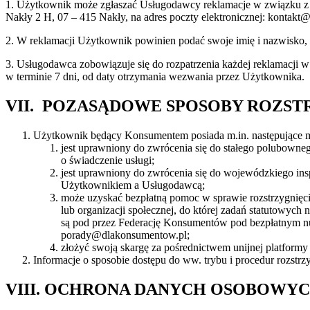
1. Użytkownik może zgłaszać Usługodawcy reklamacje w związku z f
Nakły 2 H, 07 – 415 Nakły, na adres poczty elektronicznej: kontakt
2. W reklamacji Użytkownik powinien podać swoje imię i nazwisko, ad
3. Usługodawca zobowiązuje się do rozpatrzenia każdej reklamacji
w terminie 7 dni, od daty otrzymania wezwania przez Użytkownika.
VII. POZASĄDOWE SPOSOBY ROZST
Użytkownik będący Konsumentem posiada m.in. następujące mo
jest uprawniony do zwrócenia się do stałego polubowne
o świadczenie usługi;
jest uprawniony do zwrócenia się do wojewódzkiego in
Użytkownikiem a Usługodawcą;
może uzyskać bezpłatną pomoc w sprawie rozstrzygnięc
lub organizacji społecznej, do której zadań statutowy
są pod przez Federację Konsumentów pod bezpłatnym n
porady@dlakonsumentow.pl;
złożyć swoją skargę za pośrednictwem unijnej platformy
Informacje o sposobie dostępu do ww. trybu i procedur rozst
VIII. OCHRONA DANYCH OSOBOWY