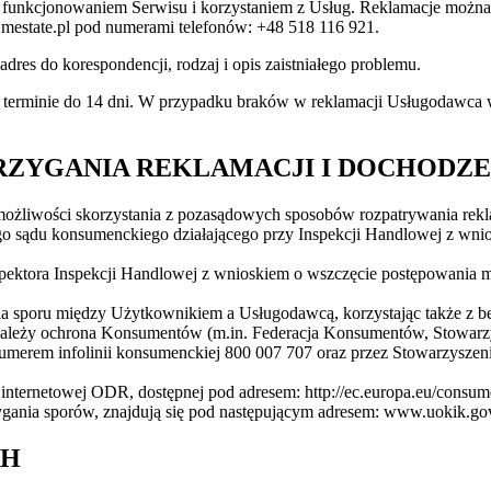
unkcjonowaniem Serwisu i korzystaniem z Usług. Reklamacje można z
@mestate.pl pod numerami telefonów: +48 518 116 921.
res do korespondencji, rodzaj i opis zaistniałego problemu.
 w terminie do 14 dni. W przypadku braków w reklamacji Usługodawca
RZYGANIA REKLAMACJI I DOCHODZE
żliwości skorzystania z pozasądowych sposobów rozpatrywania rekla
go sądu konsumenckiego działającego przy Inspekcji Handlowej z wni
spektora Inspekcji Handlowej z wnioskiem o wszczęcie postępowania
ia sporu między Użytkownikiem a Usługodawcą, korzystając także z 
ch należy ochrona Konsumentów (m.in. Federacja Konsumentów, Stowar
umerem infolinii konsumenckiej 800 007 707 oraz przez Stowarzysze
 internetowej ODR, dostępnej pod adresem: http://ec.europa.eu/consume
rzygania sporów, znajdują się pod następującym adresem: www.uokik.g
CH