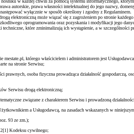
na nośniku w każdej chwili za pomocą systemu informatycznego, który
wa autorskie, prawa własności intelektualnej do jego nazwy, domeny i
e następować wyłącznie w sposób określony i zgodny z Regulaminem.
rogą elektroniczną może wiązać się z zagrożeniem po stronie każdego 
kodliwego oprogramowania oraz pozyskania i modyfikacji jego danyc
echniczne, które zminimalizują ich wystąpienie, a w szczególności pr
e mestate.pl, którego właścicielem i administratorem jest Usługodaw
rte na stronie Serwisu;
ści prawnych, osoba fizyczna prowadząca działalność gospodarczą, os
ów Serwisu drogą elektroniczną;
 tematyczne związane z charakterem Serwisu i prowadzoną działalnośc
Użytkownikiem a Usługodawcą, na zasadach wskazanych w niniejszym
poz. 93 ze zm.);
2[1] Kodeksu cywilnego;