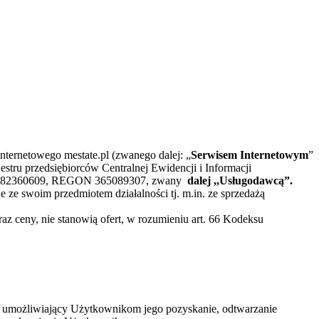
nternetowego mestate.pl (zwanego dalej: „
Serwisem Internetowym
”
stru przedsiębiorców Centralnej Ewidencji i Informacji
IP 7582360609, REGON 365089307, zwany
dalej ,,Usługodawcą”.
ze swoim przedmiotem działalności tj. m.in. ze sprzedażą
az ceny, nie stanowią ofert, w rozumieniu art. 66 Kodeksu
sób umożliwiający Użytkownikom jego pozyskanie, odtwarzanie