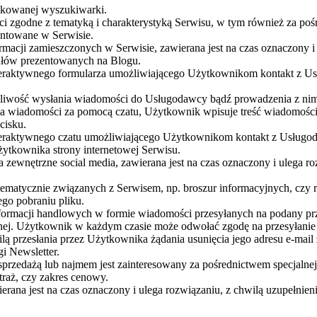
ykowanej wyszukiwarki.
eści zgodne z tematyką i charakterystyką Serwisu, w tym również za 
zentowane w Serwisie.
rmacji zamieszczonych w Serwisie, zawierana jest na czas oznaczony i
kułów prezentowanych na Blogu.
teraktywnego formularza umożliwiającego Użytkownikom kontakt z Usł
liwość wysłania wiadomości do Usługodawcy bądź prowadzenia z nim 
a wiadomości za pomocą czatu, Użytkownik wpisuje treść wiadomości w
cisku.
eraktywnego czatu umożliwiającego Użytkownikom kontakt z Usługodaw
tkownika strony internetowej Serwisu.
zewnętrzne social media, zawierana jest na czas oznaczony i ulega roz
ematycznie związanych z Serwisem, np. broszur informacyjnych, czy 
ego pobraniu pliku.
macji handlowych w formie wiadomości przesyłanych na podany przez
znej. Użytkownik w każdym czasie może odwołać zgodę na przesyłani
ilą przesłania przez Użytkownika żądania usunięcia jego adresu e-mail
i Newsletter.
rzedażą lub najmem jest zainteresowany za pośrednictwem specjalnej
etraż, czy zakres cenowy.
ana jest na czas oznaczony i ulega rozwiązaniu, z chwilą uzupełnien