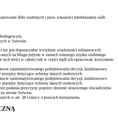
nowanie dóbr osobistych i praw własności intelektualnej osób
arketingowym,
ych w Serwisie.
i nie jest dopuszczalne wysyłanie wiadomości reklamowych.
towanych na Blogu jedynie w ramach własnego użytku osobistego
ych treści w całości lub w części bądź ich opracowań, korzystanie
stawie zautomatyzowanego podejmowania decyzji, każdorazowo
ie przepisy dotyczące ochrony danych osobowych.
stawie zautomatyzowanego podejmowania decyzji, każdorazowo
ie przepisy dotyczące ochrony danych osobowych.
bez podania przyczyny poprzez złożenie stosownego oświadczenia
na stronie Serwisu.
onych w art. 38 Ustawy o prawach konsumenta.
CZNĄ