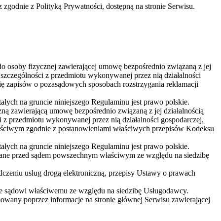
dnie z Polityką Prywatności, dostępną na stronie Serwisu.
do osoby fizycznej zawierającej umowę bezpośrednio związaną z jej
 szczególności z przedmiotu wykonywanej przez nią działalności
 się zapisów o pozasądowych sposobach rozstrzygania reklamacji
łych na gruncie niniejszego Regulaminu jest prawo polskie.
 zawierającą umowę bezpośrednio związaną z jej działalnością
i z przedmiotu wykonywanej przez nią działalności gospodarczej,
właściwym zgodnie z postanowieniami właściwych przepisów Kodeksu
łych na gruncie niniejszego Regulaminu jest prawo polskie.
zywane przed sądem powszechnym właściwym ze względu na siedzibę
zeniu usług drogą elektroniczną, przepisy Ustawy o prawach
e sądowi właściwemu ze względu na siedzibę Usługodawcy.
wany poprzez informacje na stronie głównej Serwisu zawierającej