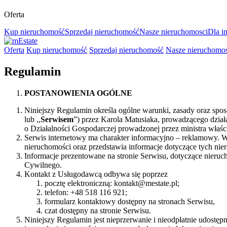
Oferta
Kup nieruchomość
Sprzedaj nieruchomość
Nasze nieruchomosci
Dla i
Oferta
Kup nieruchomość
Sprzedaj nieruchomość
Nasze nieruchomos
Regulamin
POSTANOWIENIA OGÓLNE
Niniejszy Regulamin określa ogólne warunki, zasady oraz spos
lub ,,
Serwisem
”) przez Karola Matusiaka, prowadzącego działa
o Działalności Gospodarczej prowadzonej przez ministra wł
Serwis internetowy ma charakter informacyjno – reklamowy. W
nieruchomości oraz przedstawia informacje dotyczące tych nie
Informacje prezentowane na stronie Serwisu, dotyczące nieruch
Cywilnego.
Kontakt z Usługodawcą odbywa się poprzez
pocztę elektroniczną: kontakt@mestate.pl;
telefon: +48 518 116 921;
formularz kontaktowy dostępny na stronach Serwisu,
czat dostępny na stronie Serwisu.
Niniejszy Regulamin jest nieprzerwanie i nieodpłatnie udost