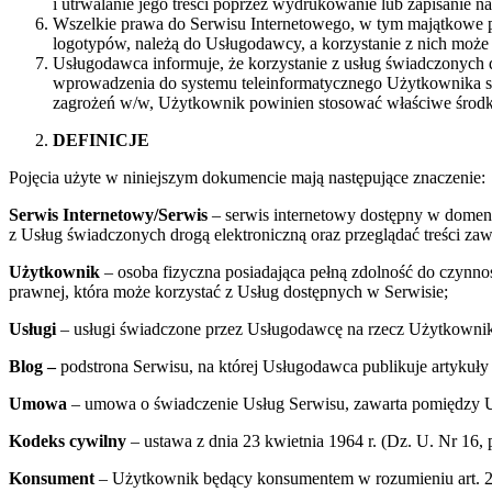
i utrwalanie jego treści poprzez wydrukowanie lub zapisanie 
Wszelkie prawa do Serwisu Internetowego, w tym majątkowe pra
logotypów, należą do Usługodawcy, a korzystanie z nich moż
Usługodawca informuje, że korzystanie z usług świadczonych d
wprowadzenia do systemu teleinformatycznego Użytkownika sz
zagrożeń w/w, Użytkownik powinien stosować właściwe środki t
DEFINICJE
Pojęcia użyte w niniejszym dokumencie mają następujące znaczenie:
Serwis Internetowy/Serwis
– serwis internetowy dostępny w domeni
z Usług świadczonych drogą elektroniczną oraz przeglądać treści zawa
Użytkownik
– osoba fizyczna posiadająca pełną zdolność do czynno
prawnej, która może korzystać z Usług dostępnych w Serwisie;
Usługi
– usługi świadczone przez Usługodawcę na rzecz Użytkownik
Blog –
podstrona Serwisu, na której Usługodawca publikuje artykuły
Umowa
– umowa o świadczenie Usług Serwisu, zawarta pomiędzy 
Kodeks cywilny
– ustawa z dnia 23 kwietnia 1964 r. (Dz. U. Nr 16, 
Konsument
– Użytkownik będący konsumentem w rozumieniu art. 2