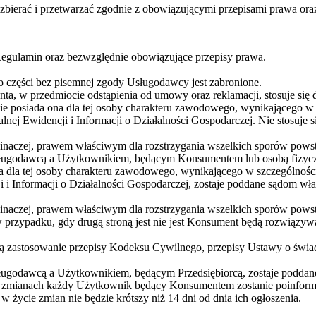
 i przetwarzać zgodnie z obowiązującymi przepisami prawa oraz zgo
egulamin oraz bezwzględnie obowiązujące przepisy prawa.
o części bez pisemnej zgody Usługodawcy jest zabronione.
a, w przedmiocie odstąpienia od umowy oraz reklamacji, stosuje się 
 nie posiada ona dla tej osoby charakteru zawodowego, wynikającego w
lnej Ewidencji i Informacji o Działalności Gospodarczej. Nie stosuje
inaczej, prawem właściwym dla rozstrzygania wszelkich sporów powsta
ugodawcą a Użytkownikiem, będącym Konsumentem lub osobą fizyczną
na dla tej osoby charakteru zawodowego, wynikającego w szczególnośc
ji i Informacji o Działalności Gospodarczej, zostaje poddane sądom 
inaczej, prawem właściwym dla rozstrzygania wszelkich sporów powsta
 w przypadku, gdy drugą stroną jest nie jest Konsument będą rozwią
zastosowanie przepisy Kodeksu Cywilnego, przepisy Ustawy o świadc
ugodawcą a Użytkownikiem, będącym Przedsiębiorcą, zostaje poddan
h zmianach każdy Użytkownik będący Konsumentem zostanie poinformo
 w życie zmian nie będzie krótszy niż 14 dni od dnia ich ogłoszenia.