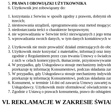
PRAWA I OBOWIĄZKI UŻYTKOWNIKA
Użytkownik jest zobowiązany do:
korzystania z Serwisu w sposób zgodny z prawem, dobrymi oby
trzecich;
niestosowania urządzeń, oprogramowania oraz metod mogących 
niedostarczania treści o charakterze bezprawnym;
nie wprowadzania w Serwisie treści niezwiązanych z jego tem
wprowadzania swoich danych, w tym danych kontaktowych wył
Użytkownik nie może prowadzić działań zmierzających do obc
Użytkownik może korzystać z materiałów, informacji oraz inn
zgodnie z Regulaminem przez czas trwania Umowy o świadczenie
z nich w celach komercyjnych, tłumaczenie, przystosowywani
W przypadku, gdy Usługodawca stosuje mechanizmy indywidua
przekazuje tę informację Konsumentowi, podczas składania z
W przypadku, gdy Usługodawca stosuje mechanizmy indywidua
przekazuje tę informację Konsumentowi, podczas składania z
Konsument, w terminie 14 dni od zawarcia Umowy zawartej na
Usługodawcy. Użytkownik może sformułować oświadczenie samod
Zgodnie z Ustawą o prawach konsumenta, prawo do odstąpien
VI. REKLAMACJE W ZAKRESIE ŚWI