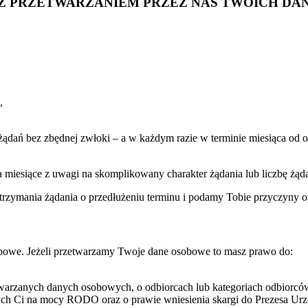
U Z PRZETWARZANIEM PRZEZ NAS TWOICH D
,
ań bez zbędnej zwłoki – a w każdym razie w terminie miesiąca od otr
miesiące z uwagi na skomplikowany charakter żądania lub liczbę żąd
zymania żądania o przedłużeniu terminu i podamy Tobie przyczyny o
bowe. Jeżeli przetwarzamy Twoje dane osobowe to masz prawo do:
rzetwarzanych danych osobowych, o odbiorcach lub kategoriach odbio
jących Ci na mocy RODO oraz o prawie wniesienia skargi do Prezesa 