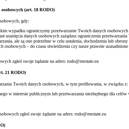
h osobowych (art. 18 RODO)
 osobowych, gdy:
akim wypadku ograniczymy przetwarzanie Twoich danych osobowych n
iast usunięcia danych osobowych zażądasz ograniczenia przetwarzani
zania, ale są one potrzebne w celu ustalenia, dochodzenia lub obrony
nych osobowych – do czasu stwierdzenia czy nasze prawnie uzasadnio
bowych zgłoś swoje żądanie na adres: rodo@mestate.eu
rt. 21 RODO)
zania Twoich danych osobowych, w tym profilowania, w związku z:
ego w interesie publicznym lub przetwarzania niezbędnego dla celów
osobowych zgłoś swoje żądanie na adres: rodo@mestate.eu
DO)