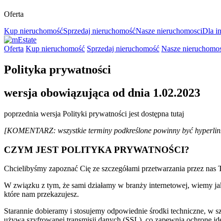
Oferta
Kup nieruchomość
Sprzedaj nieruchomość
Nasze nieruchomosci
Dla i
Oferta
Kup nieruchomość
Sprzedaj nieruchomość
Nasze nieruchomos
Polityka prywatności
wersja obowiązująca od dnia 1.02.2023
poprzednia wersja Polityki prywatności jest dostępna tutaj
[KOMENTARZ: wszystkie terminy podkreślone powinny być hyperlin
CZYM JEST POLITYKA PRYWATNOŚCI?
Chcielibyśmy zapoznać Cię ze szczegółami przetwarzania przez nas T
W związku z tym, że sami działamy w branży internetowej, wiemy ja
które nam przekazujesz.
Starannie dobieramy i stosujemy odpowiednie środki techniczne, w 
używa szyfrowanej transmisji danych (SSL), co zapewnia ochronę id