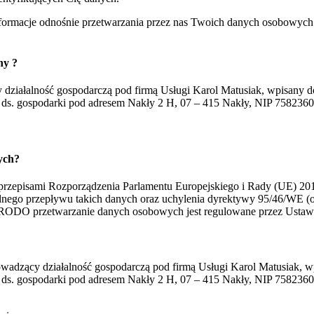
nformacje odnośnie przetwarzania przez nas Twoich danych osobowych. P
ny ?
 działalność gospodarczą pod firmą Usługi Karol Matusiak, wpisany do 
go ds. gospodarki pod adresem Nakły 2 H, 07 – 415 Nakły, NIP 7582
ych?
 przepisami Rozporządzenia Parlamentu Europejskiego i Rady (UE) 201
go przepływu takich danych oraz uchylenia dyrektywy 95/46/WE (ogó
DO przetwarzanie danych osobowych jest regulowane przez Ustawę 
dzący działalność gospodarczą pod firmą Usługi Karol Matusiak, wpis
o ds. gospodarki pod adresem Nakły 2 H, 07 – 415 Nakły, NIP 75823