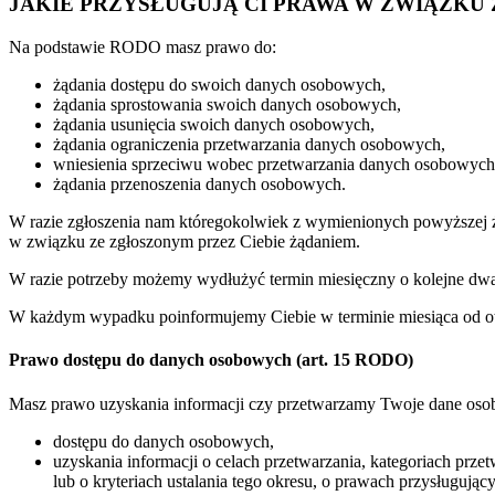
JAKIE PRZYSŁUGUJĄ CI PRAWA W ZWIĄZK
Na podstawie RODO masz prawo do:
żądania dostępu do swoich danych osobowych,
żądania sprostowania swoich danych osobowych,
żądania usunięcia swoich danych osobowych,
żądania ograniczenia przetwarzania danych osobowych,
wniesienia sprzeciwu wobec przetwarzania danych osobowych
żądania przenoszenia danych osobowych.
W razie zgłoszenia nam któregokolwiek z wymienionych powyższej żąd
w związku ze zgłoszonym przez Ciebie żądaniem.
W razie potrzeby możemy wydłużyć termin miesięczny o kolejne dwa 
W każdym wypadku poinformujemy Ciebie w terminie miesiąca od otr
Prawo dostępu do danych osobowych (art. 15 RODO)
Masz prawo uzyskania informacji czy przetwarzamy Twoje dane oso
dostępu do danych osobowych,
uzyskania informacji o celach przetwarzania, kategoriach p
lub o kryteriach ustalania tego okresu, o prawach przysługu