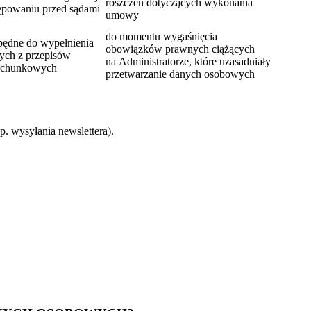
roszczeń dotyczących wykonania
tępowaniu przed sądami
umowy
do momentu wygaśnięcia
ezbędne do wypełnienia
obowiązków prawnych ciążących
ych z przepisów
na Administratorze, które uzasadniały
rachunkowych
przetwarzanie danych osobowych
. wysyłania newslettera).