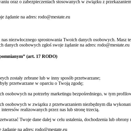
aniu oraz o zabezpieczeniach stosowanych w związku z przekazaniem
je żądanie na adres: rodo@mestate.eu
d nas niezwłocznego sprostowania Twoich danych osobowych. Masz te
ich danych osobowych zgłoś swoje żądanie na adres: rodo@mestate.eu
zapomnianym” (art. 17 RODO)
rych zostały zebrane lub w inny sposób przetwarzane;
 były przetwarzane w oparciu o Twoją zgodę;
ch osobowych na potrzeby marketingu bezpośredniego, w tym profilow
ch osobowych w związku z przetwarzaniem niezbędnym dla wykonania 
nteresów realizowanych przez nas lub stronę trzecią.
twarzać Twoje dane dalej w celu ustalenia, dochodzenia lub obrony
e żądanie na adres: rodo@mestate.eu