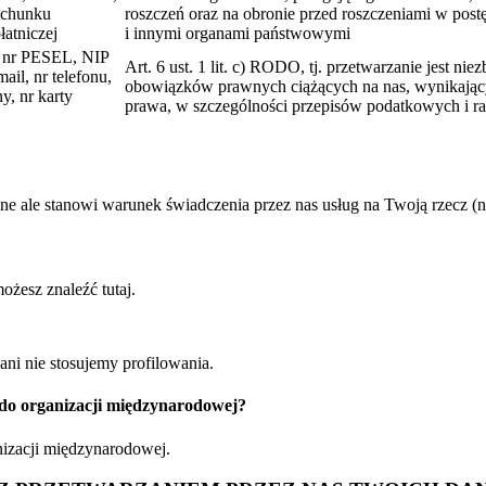
rachunku
roszczeń oraz na obronie przed roszczeniami w pos
łatniczej
i innymi organami państwowymi
, nr PESEL, NIP
Art. 6 ust. 1 lit. c) RODO, tj. przetwarzanie jest ni
il, nr telefonu,
obowiązków prawnych ciążących na nas, wynikając
y, nr karty
prawa, w szczególności przepisów podatkowych i 
ale stanowi warunek świadczenia przez nas usług na Twoją rzecz (np
żesz znaleźć tutaj.
i nie stosujemy profilowania.
o organizacji międzynarodowej?
izacji międzynarodowej.