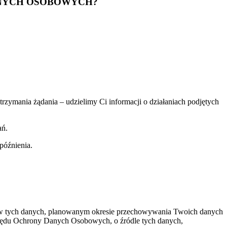
ANYCH OSOBOWYCH?
zymania żądania – udzielimy Ci informacji o działaniach podjętych
ań.
późnienia.
rców tych danych, planowanym okresie przechowywania Twoich danych
Urzędu Ochrony Danych Osobowych, o źródle tych danych,