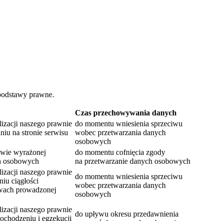
e podstawy prawne.
Czas przechowywania danych
alizacji naszego prawnie
do momentu wniesienia sprzeciwu
niu na stronie serwisu
wobec przetwarzania danych
osobowych
tawie wyrażonej
do momentu cofnięcia zgody
ch osobowych
na przetwarzanie danych osobowych
alizacji naszego prawnie
do momentu wniesienia sprzeciwu
iu ciągłości
wobec przetwarzania danych
awach prowadzonej
osobowych
alizacji naszego prawnie
do upływu okresu przedawnienia
dochodzeniu i egzekucji