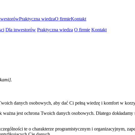
nwestorów
Praktyczna wiedza
O firmie
Kontakt
ci
Dla inwestorów
Praktyczna wiedza
O firmie
Kontakt
kami].
woich danych osobowych, aby dać Ci pełną wiedzę i komfort w korzyst
k ważna jest ochrona Twoich danych osobowych. Dlatego dokładamy sz
szczególności te o charakterze programistycznym i organizacyjnym, z
entyfikujących Cię danych.