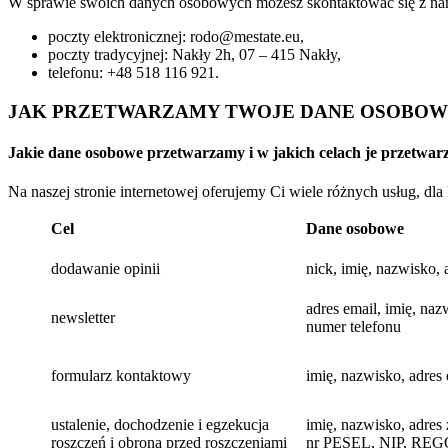
W sprawie swoich danych osobowych możesz skontaktować się z n
poczty elektronicznej: rodo@mestate.eu,
poczty tradycyjnej: Nakły 2h, 07 – 415 Nakły,
telefonu: +48 518 116 921.
JAK PRZETWARZAMY TWOJE DANE OSOBOWE
Jakie dane osobowe przetwarzamy i w jakich celach je przetwa
Na naszej stronie internetowej oferujemy Ci wiele różnych usług, 
Cel
Dane osobowe
dodawanie opinii
nick, imię, nazwisko, 
adres email, imię, naz
newsletter
numer telefonu
formularz kontaktowy
imię, nazwisko, adres 
ustalenie, dochodzenie i egzekucja
imię, nazwisko, adres
roszczeń i obrona przed roszczeniami
nr PESEL, NIP, REGO