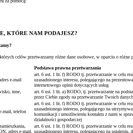
ami za pomocą:
, KTÓRE NAM PODAJESZ?
rzamy?
dla których celów przetwarzamy różne dane osobowe, w oparciu o różn
Podstawa prawna przetwarzania
art. 6 ust. 1 lit. f) RODO tj. przetwarzanie w celu re
adres e-mail
uzasadnionego interesu, polegającego na prezentowa
internetowego opinii dotyczących usług
wisko, inne,
art. 6 ust. 1 lit. a) RODO, tj. przetwarzanie na pods
przez Ciebie zgody na przetwarzanie Twoich dany
art. 6 ust. 1 lit. f) RODO tj. przetwarzanie w celu re
uzasadnionego interesu, polegającego na utrzymywan
e-mail, telefon
komunikacji i umożliwieniu kontaktu z nami w spr
działalności gospodarczej
 zamieszkania,
art. 6 ust. 1 lit. f) RODO tj. przetwarzanie w celu re
N, adres e-mail,
uzasadnionego interesu, polegającego na ustaleniu, 