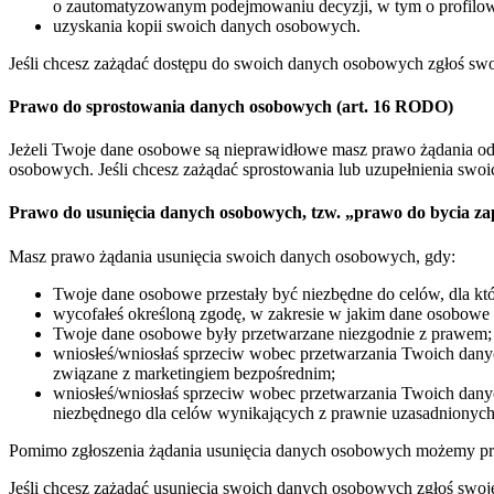
o zautomatyzowanym podejmowaniu decyzji, w tym o profilow
uzyskania kopii swoich danych osobowych.
Jeśli chcesz zażądać dostępu do swoich danych osobowych zgłoś swo
Prawo do sprostowania danych osobowych (art. 16 RODO)
Jeżeli Twoje dane osobowe są nieprawidłowe masz prawo żądania o
osobowych. Jeśli chcesz zażądać sprostowania lub uzupełnienia swo
Prawo do usunięcia danych osobowych, tzw. „prawo do bycia 
Masz prawo żądania usunięcia swoich danych osobowych, gdy:
Twoje dane osobowe przestały być niezbędne do celów, dla któ
wycofałeś określoną zgodę, w zakresie w jakim dane osobowe
Twoje dane osobowe były przetwarzane niezgodnie z prawem;
wniosłeś/wniosłaś sprzeciw wobec przetwarzania Twoich dany
związane z marketingiem bezpośrednim;
wniosłeś/wniosłaś sprzeciw wobec przetwarzania Twoich dany
niezbędnego dla celów wynikających z prawnie uzasadnionych i
Pomimo zgłoszenia żądania usunięcia danych osobowych możemy prze
Jeśli chcesz zażądać usunięcia swoich danych osobowych zgłoś swoj